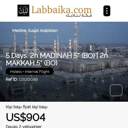
Medine, Suudi Arabistan
5 Days. 2n MADINAH 5* (BO) | 2n
MAKKAH 5* (BO)
Hotels + Internal Flight
Ref ID:
13520089
Kişi başı fiyat kişi başı
US$904
Dayalı 2 yetişkinler