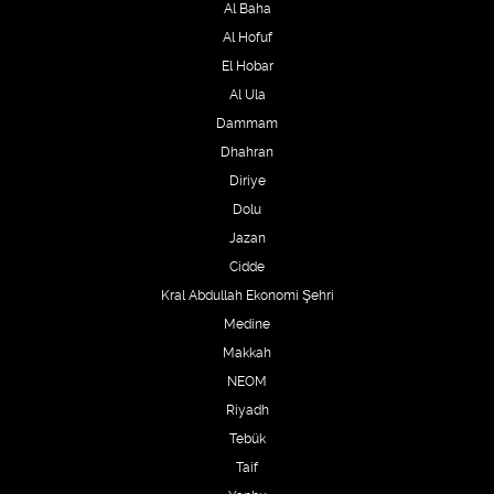
Al Baha
Al Hofuf
El Hobar
Al Ula
Dammam
Dhahran
Diriye
Dolu
Jazan
Cidde
Kral Abdullah Ekonomi Şehri
Medine
Makkah
NEOM
Riyadh
Tebük
Taif