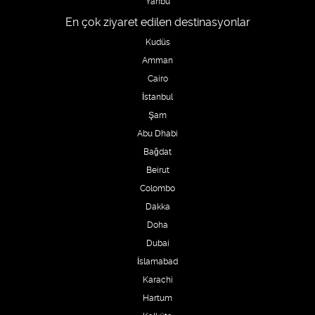
Yanbu
En çok ziyaret edilen destinasyonlar
Kudüs
Amman
Cairo
İstanbul
Şam
Abu Dhabi
Bağdat
Beirut
Colombo
Dakka
Doha
Dubai
İslamabad
Karachi
Hartum