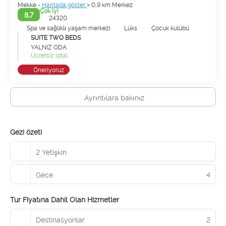
Mekke -
Haritada göster
> 0,9 km Merkez
Çok iyi
8,7
24320
Spa ve sağlıklı yaşam merkezi
Lüks
Çocuk kulübü
SUITE TWO BEDS
YALNIZ ODA
Ücretsiz iptal
Öneriyoruz
Ayrıntılara bakınız
Gezi özeti
2 Yetişkin
Gece
4
Tur Fiyatına Dahil Olan Hizmetler
Destinasyonlar
2