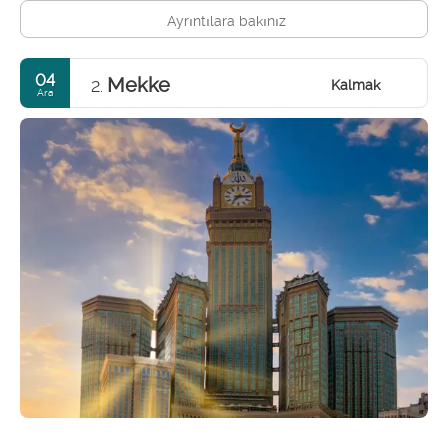
Ayrıntılara bakınız
04
Mekke
Kalmak
2.
Ara