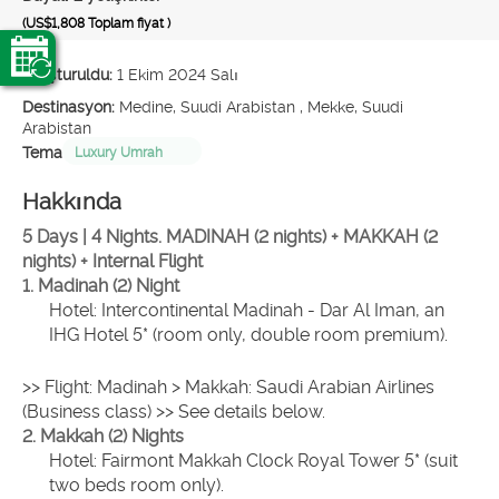
(US$1,808
Toplam fiyat
)
Oluşturuldu:
1 Ekim 2024 Salı
Destinasyon:
Medine, Suudi Arabistan , Mekke, Suudi
Arabistan
Tema
Luxury Umrah
Hakkında
5 Days | 4 Nights. MADINAH (2 nights) + MAKKAH (2 
nights) + Internal Flight
1. Madinah (2) Night
Hotel: Intercontinental Madinah - Dar Al Iman, an 
IHG Hotel 5* (room only, double room premium).
>> Flight: Madinah > Makkah: Saudi Arabian Airlines 
(Business class) >> See details below.
2. Makkah (2) Nights
Hotel: Fairmont Makkah Clock Royal Tower 5* (suit 
two beds room only).