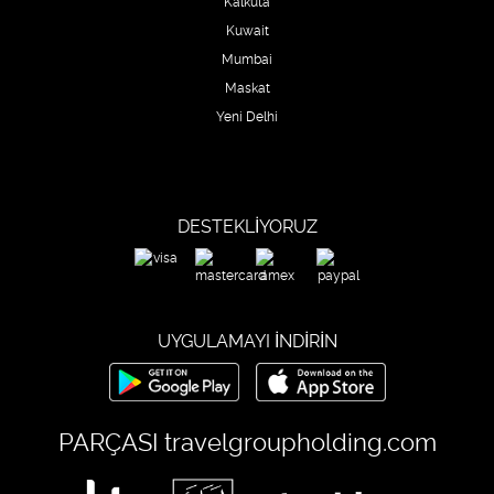
Kalküta
Kuwait
Mumbai
Maskat
Yeni Delhi
DESTEKLIYORUZ
UYGULAMAYI İNDİRİN
PARÇASI
travelgroupholding.com