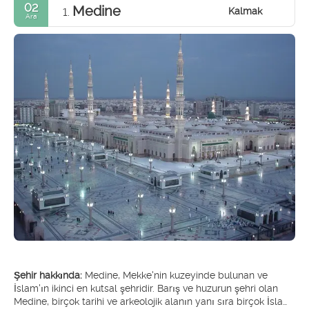
02
Medine
Kalmak
1.
Ara
Şehir hakkında:
Medine, Mekke'nin kuzeyinde bulunan ve
İslam'ın ikinci en kutsal şehridir. Barış ve huzurun şehri olan
Medine, birçok tarihi ve arkeolojik alanın yanı sıra birçok İslami