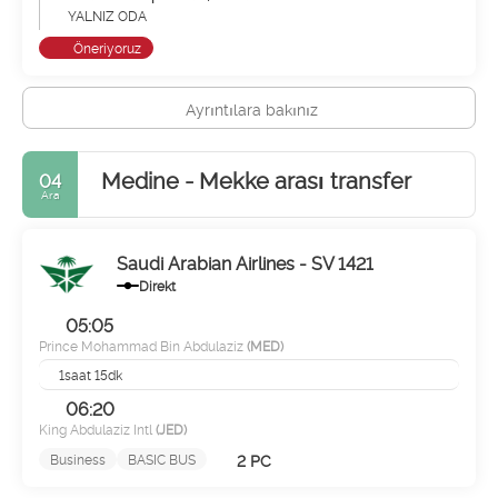
YALNIZ ODA
Öneriyoruz
Ayrıntılara bakınız
Medine - Mekke arası transfer
04
Ara
Saudi Arabian Airlines - SV 1421
Direkt
05:05
Prince Mohammad Bin Abdulaziz
(MED)
1saat 15dk
06:20
King Abdulaziz Intl
(JED)
2 PC
Business
BASIC BUS