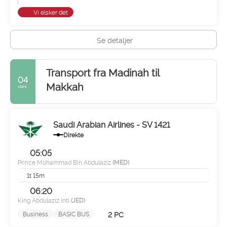
Vi elsker det
Se detaljer
Transport fra Madinah til
04
Makkah
des.
Saudi Arabian Airlines - SV 1421
Direkte
05:05
Prince Mohammad Bin Abdulaziz
(MED)
1t 15m
06:20
King Abdulaziz Intl
(JED)
2 PC
Business
BASIC BUS