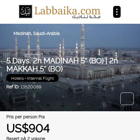
Madinah, Saudi-Arabia
5 Days. 2n MADINAH 5* (BO) | 2n
MAKKAH 5* (BO)
Hotels + Internal Flight
Ref ID:
13520089
pris per person Fra
US$904
Basert på 2 voksne