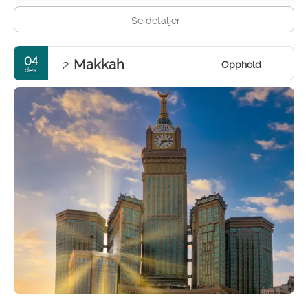
Se detaljer
04
Makkah
Opphold
2.
des.