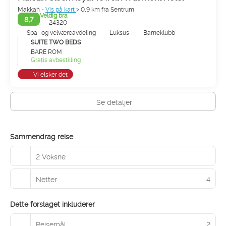
Makkah -
Vis på kart
> 0,9 km fra Sentrum
Veldig bra
8,7
24320
Spa- og velværeavdeling
Luksus
Barneklubb
SUITE TWO BEDS
BARE ROM
Gratis avbestilling
Vi elsker det
Se detaljer
Sammendrag reise
2 Voksne
Netter
4
Dette forslaget inkluderer
Reisemål
2