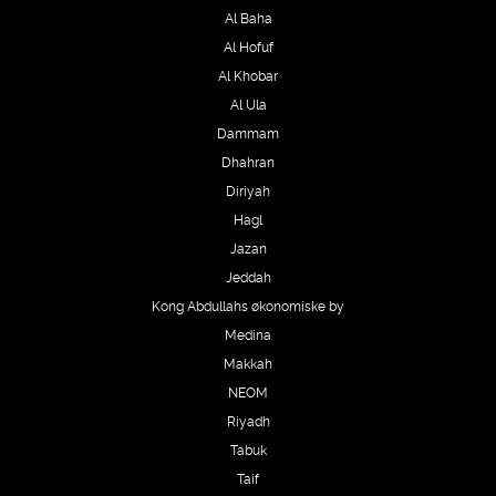
Al Baha
Al Hofuf
Al Khobar
Al Ula
Dammam
Dhahran
Diriyah
Hagl
Jazan
Jeddah
Kong Abdullahs økonomiske by
Medina
Makkah
NEOM
Riyadh
Tabuk
Taif