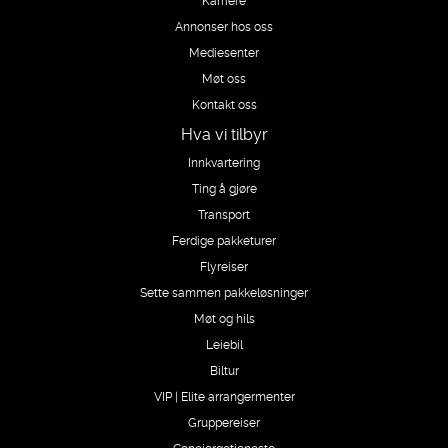
Annonser hos oss
Mediesenter
Møt oss
Kontakt oss
Hva vi tilbyr
Innkvartering
Ting å gjøre
Transport
Ferdige pakketurer
Flyreiser
Sette sammen pakkeløsninger
Møt og hils
Leiebil
Biltur
VIP | Elite arrangermenter
Gruppereiser
Conciergetjeneste