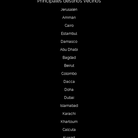
Principales destinos vecinos
Jerusalén
Ammán
Cairo
Estambul
Damasco
Abu Dhabi
Bagdad
Beirut
Colombo
Dacca
Doha
Dubai
Islamabad
Karachi
Khartoum
Calcuta
Kuwait