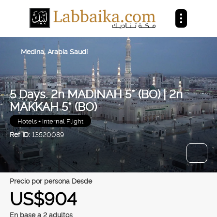
Medina, Arabia Saudí
5 Days. 2n MADINAH 5* (BO) | 2n
MAKKAH 5* (BO)
Hotels + Internal Flight
Ref ID:
13520089
precio por persona Desde
US$904
En base a 2 adultos