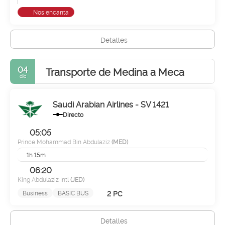
Nos encanta
Detalles
04
Transporte de Medina a Meca
dic
Saudi Arabian Airlines - SV 1421
Directo
05:05
Prince Mohammad Bin Abdulaziz
(MED)
1h 15m
06:20
King Abdulaziz Intl
(JED)
2 PC
Business
BASIC BUS
Detalles