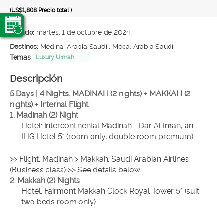
(US$1,808
Precio total
)
Creado:
martes, 1 de octubre de 2024
Destinos:
Medina, Arabia Saudí , Meca, Arabia Saudí
Temas
Luxury Umrah
Descripción
5 Days | 4 Nights. MADINAH (2 nights) + MAKKAH (2 
nights) + Internal Flight
1. Madinah (2) Night
Hotel: Intercontinental Madinah - Dar Al Iman, an 
IHG Hotel 5* (room only, double room premium).
>> Flight: Madinah > Makkah: Saudi Arabian Airlines 
(Business class) >> See details below.
2. Makkah (2) Nights
Hotel: Fairmont Makkah Clock Royal Tower 5* (suit 
two beds room only).