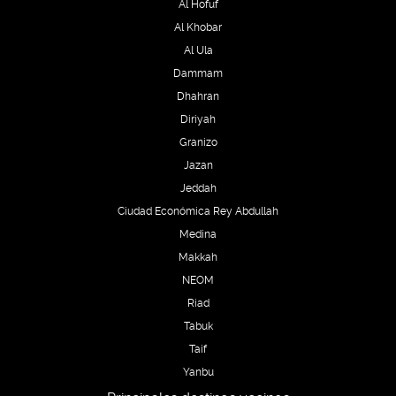
Al Hofuf
Al Khobar
Al Ula
Dammam
Dhahran
Diriyah
Granizo
Jazan
Jeddah
Ciudad Económica Rey Abdullah
Medina
Makkah
NEOM
Riad
Tabuk
Taif
Yanbu