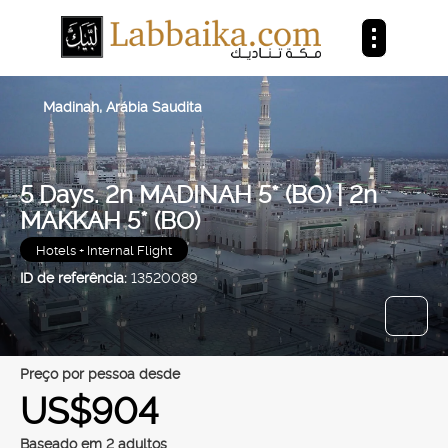
Madinah, Arábia Saudita
5 Days. 2n MADINAH 5* (BO) | 2n
MAKKAH 5* (BO)
Hotels + Internal Flight
ID de referência:
13520089
preço por pessoa desde
US$904
Baseado em 2 adultos