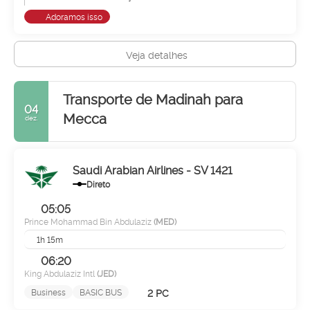
Adoramos isso
Veja detalhes
Transporte de Madinah para
04
Mecca
dez.
Saudi Arabian Airlines - SV 1421
Direto
05:05
Prince Mohammad Bin Abdulaziz
(MED)
1h 15m
06:20
King Abdulaziz Intl
(JED)
2 PC
Business
BASIC BUS