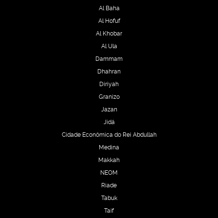
Al Baha
Al Hofuf
Al Khobar
Al Ula
Dammam
Dhahran
Diriyah
Granizo
Jazan
Jidá
Cidade Econômica do Rei Abdullah
Medina
Makkah
NEOM
Riade
Tabuk
Taif