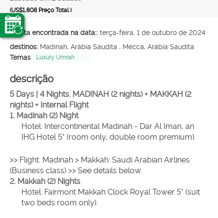
(US$1,808
Preço Total
)
Oferta encontrada na data::
terça-feira, 1 de outubro de 2024
destinos:
Madinah, Arábia Saudita , Mecca, Arábia Saudita
Temas
Luxury Umrah
descrição
5 Days | 4 Nights. MADINAH (2 nights) + MAKKAH (2 
nights) + Internal Flight
1. Madinah (2) Night
Hotel: Intercontinental Madinah - Dar Al Iman, an 
IHG Hotel 5* (room only, double room premium).
>> Flight: Madinah > Makkah: Saudi Arabian Airlines 
(Business class) >> See details below.
2. Makkah (2) Nights
Hotel: Fairmont Makkah Clock Royal Tower 5* (suit 
two beds room only).