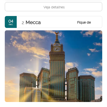
Veja detalhes
04
Mecca
Fique de
2.
dez.