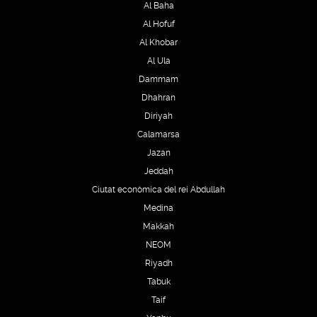
Al Baha
Al Hofuf
Al Khobar
Al Ula
Dammam
Dhahran
Diriyah
Calamarsa
Jazan
Jeddah
Ciutat econòmica del rei Abdullah
Medina
Makkah
NEOM
Riyadh
Tabuk
Taif