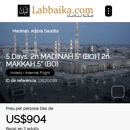
Madinah, Aràbia Saudita
5 Days. 2n MADINAH 5* (BO) | 2n
MAKKAH 5* (BO)
Hotels + Internal Flight
ID de referència:
13520089
preu per persona Des de
US$904
Basat en 2 adults