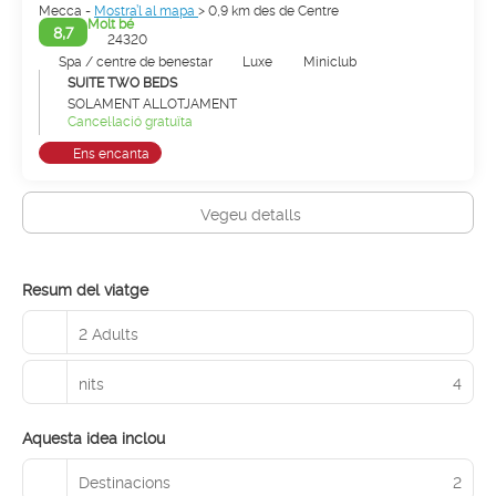
Mecca -
Mostra’l al mapa
> 0,9 km des de Centre
Molt bé
8,7
24320
Spa / centre de benestar
Luxe
Miniclub
SUITE TWO BEDS
SOLAMENT ALLOTJAMENT
Cancel·lació gratuïta
Ens encanta
Vegeu detalls
Resum del viatge
2 Adults
nits
4
Aquesta idea inclou
Destinacions
2