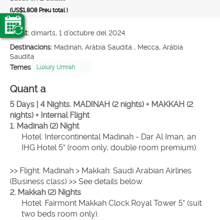
(US$1,808
Preu total
)
Creat:
dimarts, 1 d’octubre del 2024
Destinacions:
Madinah, Aràbia Saudita , Mecca, Aràbia
Saudita
Temes
Luxury Umrah
Quant a
5 Days | 4 Nights. MADINAH (2 nights) + MAKKAH (2 
nights) + Internal Flight
1. Madinah (2) Night
Hotel: Intercontinental Madinah - Dar Al Iman, an 
IHG Hotel 5* (room only, double room premium).
>> Flight: Madinah > Makkah: Saudi Arabian Airlines 
(Business class) >> See details below.
2. Makkah (2) Nights
Hotel: Fairmont Makkah Clock Royal Tower 5* (suit 
two beds room only).