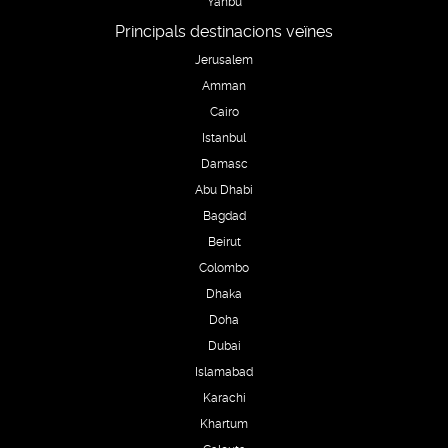
Yanbu
Principals destinacions veïnes
Jerusalem
Amman
Cairo
Istanbul
Damasc
Abu Dhabi
Bagdad
Beirut
Colombo
Dhaka
Doha
Dubai
Islamabad
Karachi
Khartum