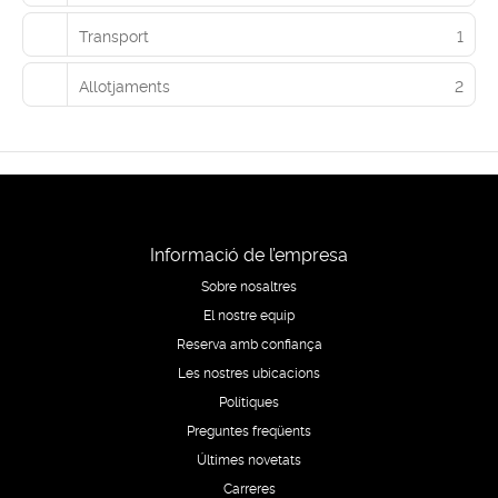
Transport
1
Allotjaments
2
Informació de l’empresa
Sobre nosaltres
El nostre equip
Reserva amb confiança
Les nostres ubicacions
Polítiques
Preguntes freqüents
Últimes novetats
Carreres