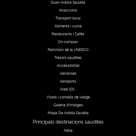
Quan Aràbia Saudita
Atraccions
Transport local
Aliments i cuina
Restaurants i Cafès
On comprar
Patrimoni de la UNESCO
Tresors saudites
Accessibilitat
Aerolínies
Aeroports
Àrab 101 ·
Visats i consells de viatge
Galeria d’imatges
Mapa De Aràbia Saudita
Principals destinacions saudites
Abha