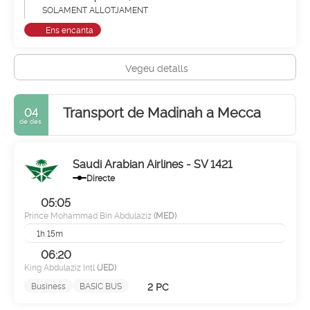
SOLAMENT ALLOTJAMENT
Ens encanta
Vegeu detalls
Transport de Madinah a Mecca
04
de des.
Saudi Arabian Airlines - SV 1421
Directe
05:05
Prince Mohammad Bin Abdulaziz
(MED)
1h 15m
06:20
King Abdulaziz Intl
(JED)
2 PC
Business
BASIC BUS