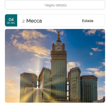
Vegeu detalls
04
Mecca
Estada
2.
de des.