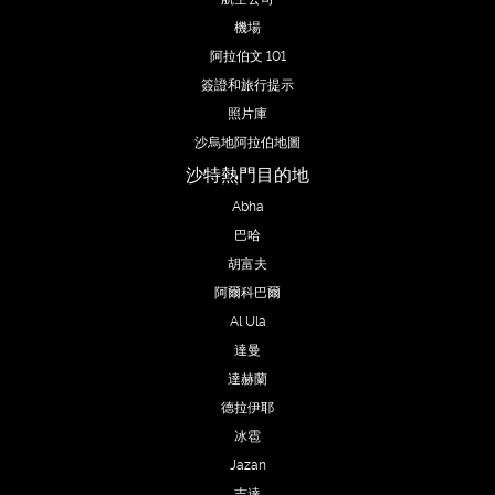
機場
阿拉伯文 101
簽證和旅行提示
照片庫
沙烏地阿拉伯地圖
沙特熱門目的地
Abha
巴哈
胡富夫
阿爾科巴爾
Al Ula
達曼
達赫蘭
德拉伊耶
冰雹
Jazan
吉達