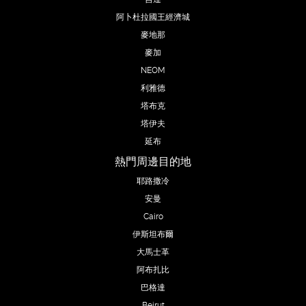
阿卜杜拉國王經濟城
麥地那
麥加
NEOM
利雅德
塔布克
塔伊夫
延布
熱門周邊目的地
耶路撒冷
安曼
Cairo
伊斯坦布爾
大馬士革
阿布扎比
巴格達
Beirut