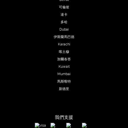
可倫坡
達卡
多哈
Dubai
伊斯蘭馬巴德
Karachi
喀土穆
加爾各答
Kuwait
Mumbai
馬斯喀特
新德里
我們支援