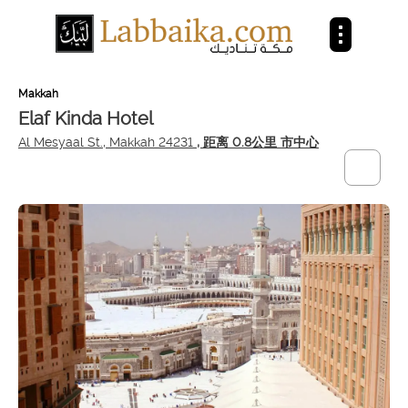
Makkah
Elaf Kinda Hotel
Al Mesyaal St., Makkah 24231
, 距离 0.8公里 市中心