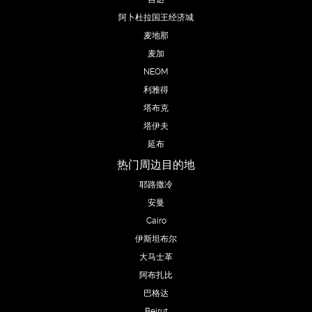
阿卜杜拉国王经济城
麦地那
麦加
NEOM
利雅得
塔布克
塔伊夫
延布
热门周边目的地
耶路撒冷
安曼
Cairo
伊斯坦布尔
大马士革
阿布扎比
巴格达
Beirut