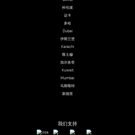
科伦坡
达卡
多哈
Dubai
伊斯兰堡
Karachi
喀土穆
加尔各答
Kuwait
Mumbai
马斯喀特
新德里
我们支持