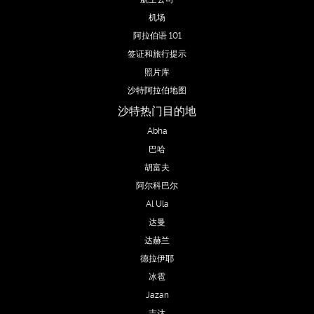
机场
阿拉伯语 101
签证和旅行提示
照片库
沙特阿拉伯地图
沙特热门目的地
Abha
巴哈
胡富夫
阿尔科巴尔
Al Ula
达曼
达赫兰
德拉伊耶
冰雹
Jazan
吉达