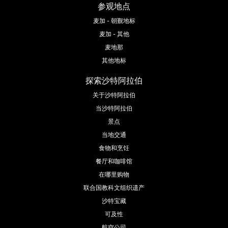
参观地点
麦加 - 朝觐地标
麦加 - 其他
麦地那
其他地标
探索沙特阿拉伯
关于沙特阿拉伯
当沙特阿拉伯
景点
当地交通
食物和烹饪
餐厅和咖啡馆
在哪里购物
联合国教科文组织遗产
沙特宝藏
可及性
航空公司