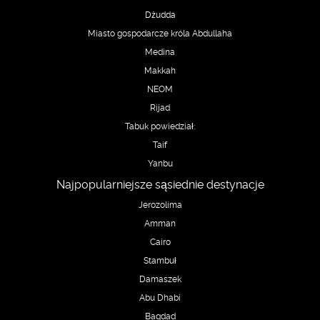
Dżudda
Miasto gospodarcze króla Abdullaha
Medina
Makkah
NEOM
Rijad
Tabuk powiedział:
Taif
Yanbu
Najpopularniejsze sąsiednie destynacje
Jerozolima
Amman
Cairo
Stambuł
Damaszek
Abu Dhabi
Bagdad