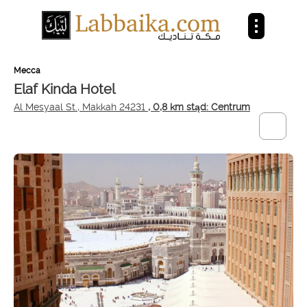
Mecca
Elaf Kinda Hotel
Al Mesyaal St., Makkah 24231
, 0,8 km stąd: Centrum