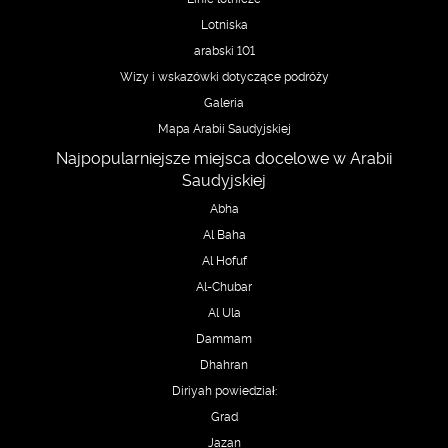
Lotniska
arabski 101
Wizy i wskazówki dotyczące podróży
Galeria
Mapa Arabii Saudyjskiej
Najpopularniejsze miejsca docelowe w Arabii
Saudyjskiej
Abha
Al Baha
Al Hofuf
Al-Chubar
Al Ula
Dammam
Dhahran
Diriyah powiedział:
Grad
Jazan