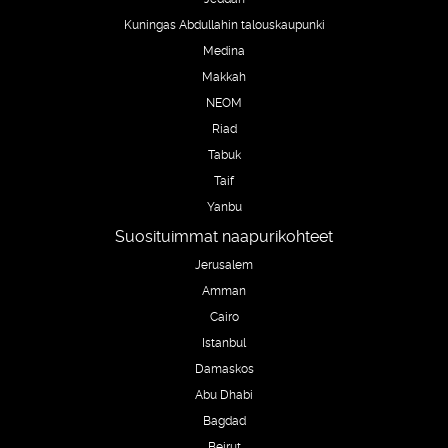
Kuningas Abdullahin talouskaupunki
Medina
Makkah
NEOM
Riad
Tabuk
Taif
Yanbu
Suosituimmat naapurikohteet
Jerusalem
Amman
Cairo
Istanbul
Damaskos
Abu Dhabi
Bagdad
Beirut