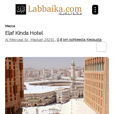
Mecca
Elaf Kinda Hotel
Al Mesyaal St., Makkah 24231
, 0,8 km kohteesta Keskusta