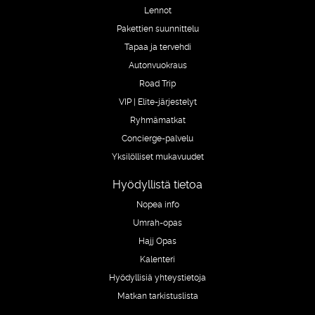
Lennot
Pakettien suunnittelu
Tapaa ja tervehdi
Autonvuokraus
Road Trip
VIP | Elite-järjestelyt
Ryhmämatkat
Concierge-palvelu
Yksilölliset mukavuudet
Hyödyllistä tietoa
Nopea info
Umrah-opas
Hajj Opas
Kalenteri
Hyödyllisiä yhteystietoja
Matkan tarkistuslista