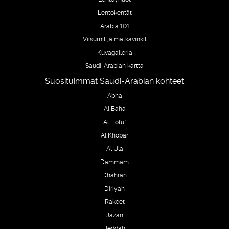
Lentokentät
Arabia 101
Viisumit ja matkavinkit
Kuvagalleria
Saudi-Arabian kartta
Suosituimmat Saudi-Arabian kohteet
Abha
Al Baha
Al Hofuf
Al Khobar
Al Ula
Dammam
Dhahran
Diriyah
Rakeet
Jazan
Jeddah