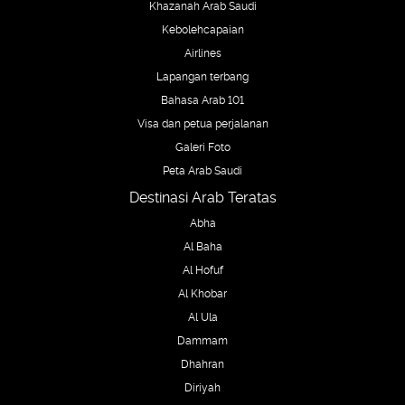
Khazanah Arab Saudi
Kebolehcapaian
Airlines
Lapangan terbang
Bahasa Arab 101
Visa dan petua perjalanan
Galeri Foto
Peta Arab Saudi
Destinasi Arab Teratas
Abha
Al Baha
Al Hofuf
Al Khobar
Al Ula
Dammam
Dhahran
Diriyah