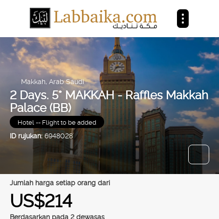
Makkah, Arab Saudi
2 Days. 5* MAKKAH - Raffles Makkah
Palace (BB)
Hotel -- Flight to be added
ID rujukan:
6948028
jumlah harga setiap orang dari
US$214
Berdasarkan pada 2 dewasas