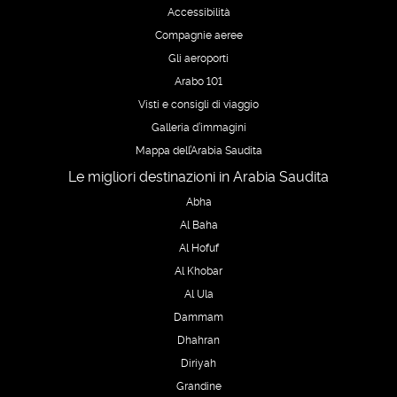
Accessibilità
Compagnie aeree
Gli aeroporti
Arabo 101
Visti e consigli di viaggio
Galleria d’immagini
Mappa dell’Arabia Saudita
Le migliori destinazioni in Arabia Saudita
Abha
Al Baha
Al Hofuf
Al Khobar
Al Ula
Dammam
Dhahran
Diriyah
Grandine