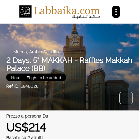
Mecca, Arabia Saudita
2 Days. 5* MAKKAH - Raffles Makkah
Palace (BB)
Hotel -- Flight to be added
Ref ID:
6948028
prezzo a persona Da
US$214
Basato su 2 adulti