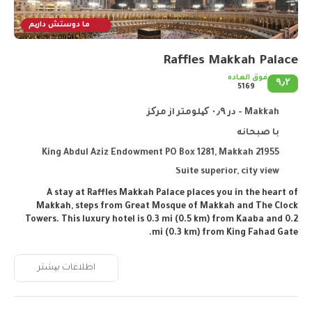
ما دوستش داریم
Raffles Makkah Palace
فوق العاده
۹٫۲
5169
Makkah - در ۰٫۹ کیلومتر از مرکز
با صبحانه
King Abdul Aziz Endowment PO Box 1281, Makkah 21955
Suite superior, city view
A stay at Raffles Makkah Palace places you in the heart of
Makkah, steps from Great Mosque of Makkah and The Clock
Towers. This luxury hotel is 0.3 mi (0.5 km) from Kaaba and 0.2
mi (0.3 km) from King Fahad Gate.
Relax at the full-service spa, where you can enjoy massages, body
اطلاعات بیشتر
treatments, and facials. Additional amenities at this hotel
include complimentary wireless internet access, concierge
services, and gift shops/newsstands.