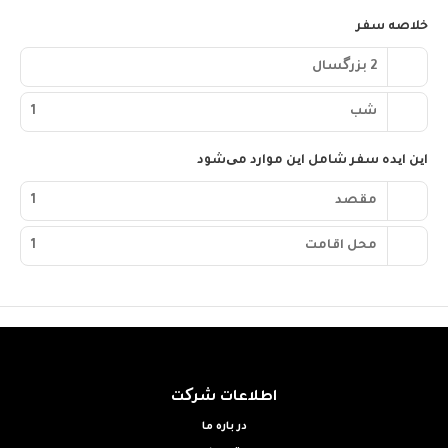
Make yourself at home in one of the 226 individually decorated
خلاصه سفر
guestrooms, featuring minibars and DVD players. 42-inch LED
televisions with digital programming provide entertainment,
2 بزرگسال
while complimentary wireless internet access keeps you
connected. Private bathrooms with bathtubs or showers feature
شب‌
1
rainfall showerheads and complimentary toiletries.
Conveniences include phones, as well as safes and desks.
این ایده سفر شامل این موارد می‌شود
Grab a bite at Al Qasr, one of the hotel's 2 restaurants, or stay in
and take advantage of the 24-hour room service. Snacks are
مقصد
1
also available at the 2 coffee shops/cafes. Buffet breakfasts are
available daily from 6:00 AM to 10:30 AM for a fee.
محل اقامت
1
Featured amenities include limo/town car service, express check-
in, and express check-out. Free valet parking is available onsite.
اطلاعات شرکت
در باره ما