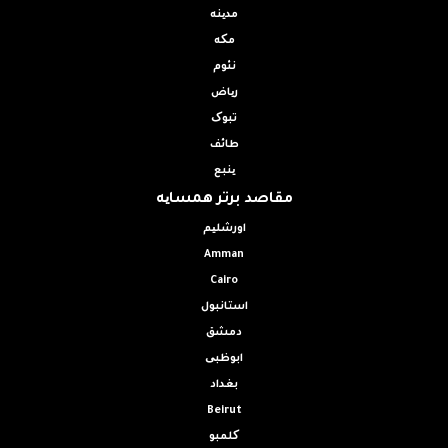
مدینه
مکه
نئوم
ریاض
تبوک
طائف
ینبع
مقاصد برتر همسایه
اورشلیم
Amman
Cairo
استانبول
دمشق
ابوظبی
بغداد
Beirut
کلمبو