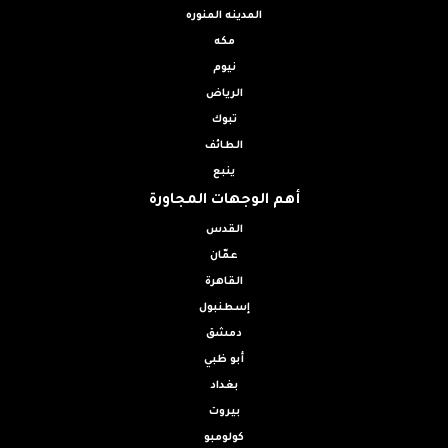
المدينه المنوره
مكه
نيوم
الرياض
تبوك
الطائف
ينبع
أهم الوجهات المجاورة
القدس
عمّان
القاهرة
إسطنبول
دمشق
أبو ظبي
بغداد
بيروت
كولومبو