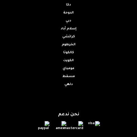
دكا
الدوحة
دبي
إسلام آباد
كراتشي
الخرطوم
كالكوتا
الكويت
مومباي
مسقط
دلهي
نحن ندعم