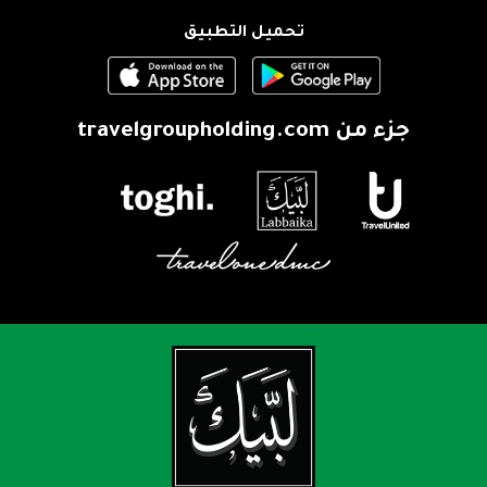
تحميل التطبيق
جزء من
travelgroupholding.com