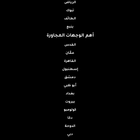
الرياض
تبوك
الطائف
ينبع
أهم الوجهات المجاورة
القدس
عمّان
القاهرة
إسطنبول
دمشق
أبو ظبي
بغداد
بيروت
كولومبو
دكا
الدوحة
دبي