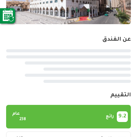
عن الفندق
التقييم
عام
9.2
رائع
238