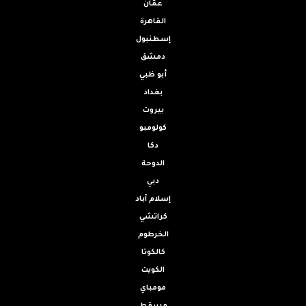
عمّان
القاهرة
إسطنبول
دمشق
أبو ظبي
بغداد
بيروت
كولومبو
دكا
الدوحة
دبي
إسلام آباد
كراتشي
الخرطوم
كالكوتا
الكويت
مومباي