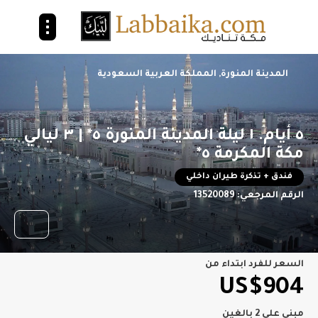
المدينة المنورة, المملكة العربية السعودية
٥ أيام. ١ ليلة المدينة المنورة ٥* | ٣ ليالي
مكة المكرمة ٥*
فندق + تذكرة طيران داخلي
الرقم المرجعي:
13520089
السعر للفرد ابتداء من
US$904
مبني على 2 بالغين